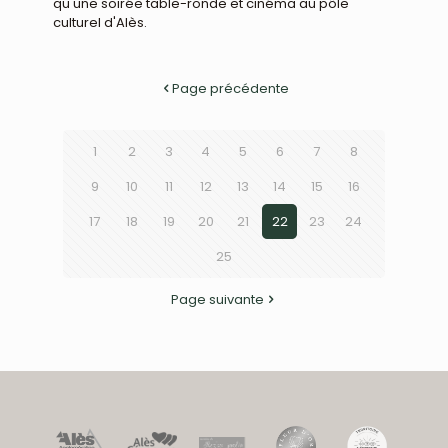
qu'une soirée table-ronde et cinéma au pôle
culturel d'Alès.
Page précédente
1
2
3
4
5
6
7
8
9
10
11
12
13
14
15
16
17
18
19
20
21
22
23
24
25
Page suivante