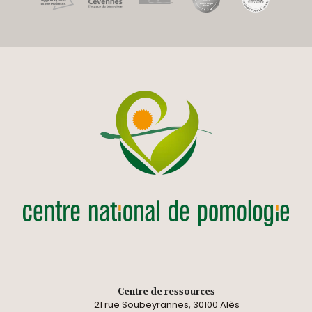
Centre de ressources
21 rue Soubeyrannes, 30100 Alès