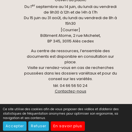
er
Du 1
septembre au 14 juin, du lundi au vendredi
de 9h30 à 12h et de 14h à 17h
Du 15 juin au 31 août, du lundi au vendredi de 8h à
15h30
[Courrier]
Bâtiment Atome, 2 rue Michelet,
BP 345, 30115 Alès cedex
Au centre de ressources, l’ensemble des
documents est disponible en consultation sur
place.
Visite sur rendez-vous en cas de recherches
poussées dans les dossiers variétaux et pour du
conseil sur les variétés.
tél. 04 66 56 50 24
Contactez-nous
Ce site utilise des cookies afin de vous proposer des vidéos et d'obtenir des
© 2026 Centre National de Pomologie -
Données
statistiques de fréquentation anonymes pour optimiser son ergonomie, sa
personnelles
-
Mentions légales
-
Gestion des cookies
navigation et ses contenus.
-
Contact
Accepter
Refuser
En savoir plus