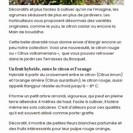
Décoratifs et plus faciles à cultiver qu’on ne l’imagine, les
agrumes séduisent de plus en plus de jardiniers. Les
horticulteurs vous proposent désormais des variétés
originales, comme le yuzu, le citron caviar ou encore la
Main de bouddha.
Cette belle diversité nous donne envie d’élargir encore un
peu notre collection. Voici une nouveauté, le citron rouge
ou « Citrus volkameriana », que vous pouvez retrouver
dans le jardin Les Terrasses du Bosquet.
Un fruit hybride, entre le citron et l’orange
Hybridé à partir du croisement entre le citron (Citrus limon)
et l’orange amère (Citrus aurantium), le citron rouge, aussi
appelé
Rangpur
résiste au froid jusqu’à – 8° C.
Il forme un petit arbre arrondi, vigoureux, qui peut en pleine
terre atteindre 4 mètres de haut. Facile à cultiver, Il tolère
même les sols calcaires. C’est d’ailleurs pour ces qualités
qu’il est souvent utilisé comme porte-greffe.
Décoratif, il montre de petites fleurs blanches parfumée et
des fruits intéressants pour leur pulpe rouge orange,