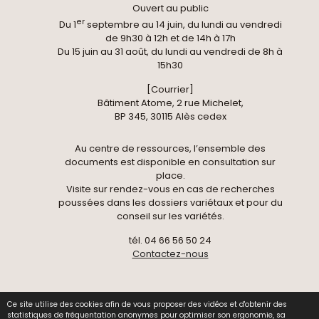
Ouvert au public
er
Du 1
septembre au 14 juin, du lundi au vendredi
de 9h30 à 12h et de 14h à 17h
Du 15 juin au 31 août, du lundi au vendredi de 8h à
15h30
[Courrier]
Bâtiment Atome, 2 rue Michelet,
BP 345, 30115 Alès cedex
Au centre de ressources, l’ensemble des
documents est disponible en consultation sur
place.
Visite sur rendez-vous en cas de recherches
poussées dans les dossiers variétaux et pour du
conseil sur les variétés.
tél. 04 66 56 50 24
Contactez-nous
Ce site utilise des cookies afin de vous proposer des vidéos et d'obtenir des
© 2026 Centre National de Pomologie -
Données
statistiques de fréquentation anonymes pour optimiser son ergonomie, sa