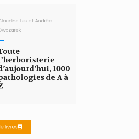
Claudine Luu et Andrée
Owczarek
Toute
l’herboristerie
d’aujourd’hui, 1000
pathologies de A à
Z
e livres