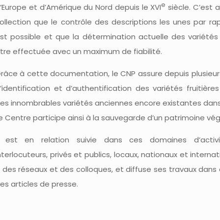
e
’Europe et d’Amérique du Nord depuis le XVI
siècle. C’est a
ollection que le contrôle des descriptions les unes par ra
st possible et que la détermination actuelle des variété
tre effectuée avec un maximum de fiabilité.
râce à cette documentation, le CNP assure depuis plusieur
’identification et d’authentification des variétés fruitiè
es innombrables variétés anciennes encore existantes dans
e Centre participe ainsi à la sauvegarde d’un patrimoine vég
l est en relation suivie dans ces domaines d’activ
nterlocuteurs, privés et publics, locaux, nationaux et interna
 des réseaux et des colloques, et diffuse ses travaux dans
es articles de presse.