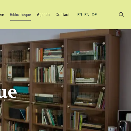
FR
EN
DE
ère
Bibliothèque
Agenda
Contact
ue