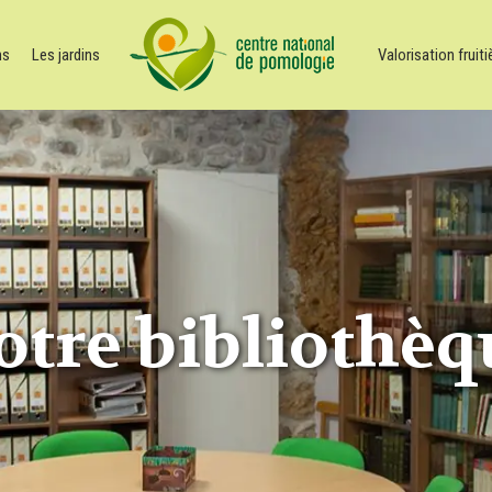
ns
Les jardins
Valorisation fruiti
otre bibliothèq