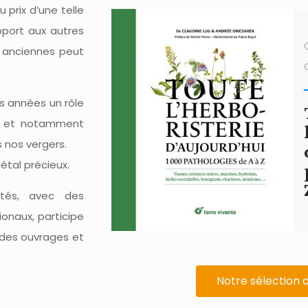
u prix d’une telle
pport aux autres
s anciennes peut
s années un rôle
res et notamment
 nos vergers.
étal précieux.
ités, avec des
tionaux, participe
 des ouvrages et
Notre sélection d