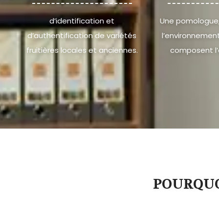
d’identification et
Une pomologue,
d’authentification de variétés
l’environnement
fruitières locales et anciennes.
composent l’
POURQUO