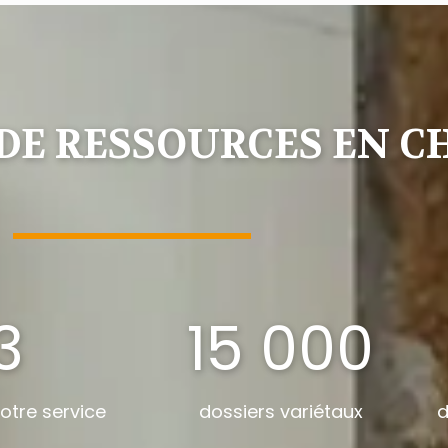
DE RESSOURCES EN C
3
15 000
otre service
dossiers variétaux
d