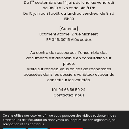
er
Du 1
septembre au 14 juin, du lundi au vendredi
de 9h30 à 12h et de 14h à 17h
Du 15 juin au 31 août, du lundi au vendredi de 8h à
15h30
[Courrier]
Bâtiment Atome, 2 rue Michelet,
BP 345, 30115 Alès cedex
Au centre de ressources, l’ensemble des
documents est disponible en consultation sur
place.
Visite sur rendez-vous en cas de recherches
poussées dans les dossiers variétaux et pour du
conseil sur les variétés.
tél. 04 66 56 50 24
Contactez-nous
Ce site utilise des cookies afin de vous proposer des vidéos et d'obtenir des
© 2026 Centre National de Pomologie -
Données
statistiques de fréquentation anonymes pour optimiser son ergonomie, sa
personnelles
-
Mentions légales
-
Gestion des cookies
navigation et ses contenus.
-
Contact