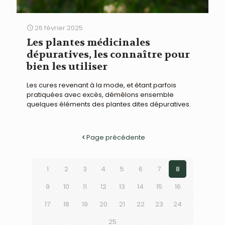
26 février 2025
Les plantes médicinales
dépuratives, les connaître pour
bien les utiliser
Les cures revenant à la mode, et étant parfois
pratiquées avec excès, démêlons ensemble
quelques éléments des plantes dites dépuratives.
Page précédente
1
2
3
4
5
6
7
8
9
10
11
12
13
14
15
16
17
18
19
20
21
22
23
24
25