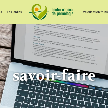
ns
Les jardins
Valorisation fruiti
savoir-faire