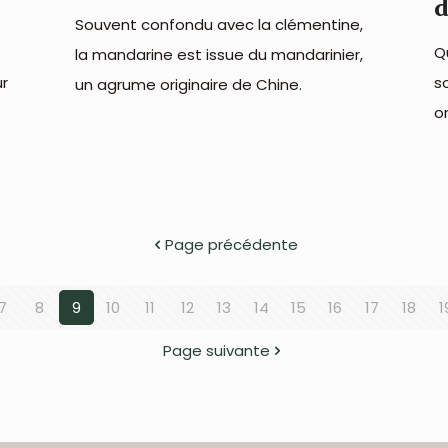
d
Souvent confondu avec la clémentine,
Q
la mandarine est issue du mandarinier,
ur
s
un agrume originaire de Chine.
o
Page précédente
7
8
9
10
11
12
13
14
15
16
17
18
1
Page suivante