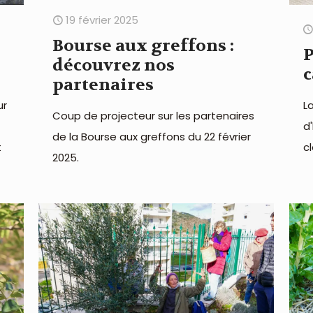
19 février 2025
Bourse aux greffons :
P
découvrez nos
c
partenaires
ur
L
Coup de projecteur sur les partenaires
d
de la Bourse aux greffons du 22 février
t
c
2025.