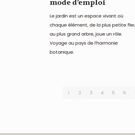
mode d’emploi
Le jardin est un espace vivant où
chaque élément, de la plus petite fle
au plus grand arbre, joue un rôle.
Voyage au pays de l’harmonie
botanique.
1
2
3
4
5
6