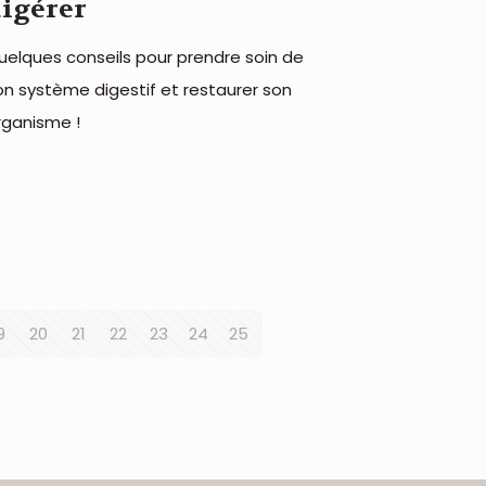
igérer
uelques conseils pour prendre soin de
on système digestif et restaurer son
rganisme !
9
20
21
22
23
24
25