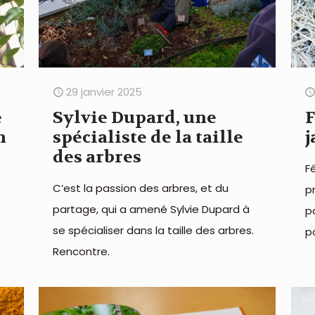
29 janvier 2025
e
Sylvie Dupard, une
F
n
spécialiste de la taille
j
des arbres
Fé
C’est la passion des arbres, et du
p
partage, qui a amené Sylvie Dupard à
pa
se spécialiser dans la taille des arbres.
po
Rencontre.