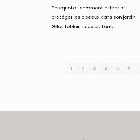
Pourquoi et comment attirer et
protéger les oiseaux dans son jardin.
Gilles Leblais nous dit tout.
1
2
3
4
5
6