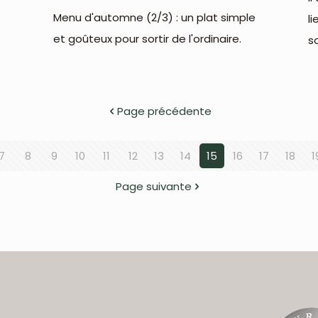
Menu d'automne (2/3) : un plat simple
l
et goûteux pour sortir de l'ordinaire.
s
Page précédente
7
8
9
10
11
12
13
14
15
16
17
18
1
Page suivante