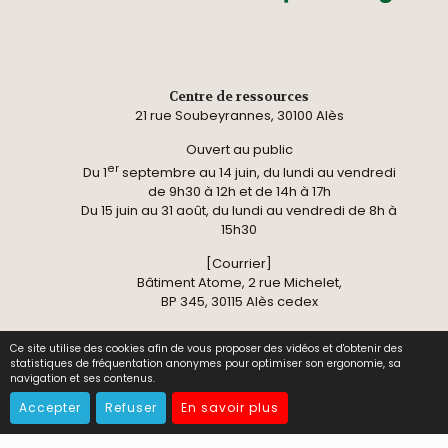
Centre de ressources
21 rue Soubeyrannes, 30100 Alès
Ouvert au public
er
Du 1
septembre au 14 juin, du lundi au vendredi
de 9h30 à 12h et de 14h à 17h
Du 15 juin au 31 août, du lundi au vendredi de 8h à
15h30
[Courrier]
Bâtiment Atome, 2 rue Michelet,
BP 345, 30115 Alès cedex
Au centre de ressources, l’ensemble des
Ce site utilise des cookies afin de vous proposer des vidéos et d'obtenir des
statistiques de fréquentation anonymes pour optimiser son ergonomie, sa
documents est disponible en consultation sur
navigation et ses contenus.
place.
Visite sur rendez-vous en cas de recherches
Accepter
Refuser
En savoir plus
poussées dans les dossiers variétaux et pour du
conseil sur les variétés.