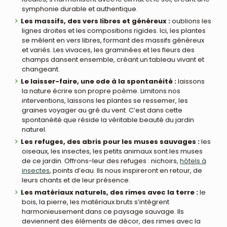
symphonie durable et authentique.
Les massifs, des vers libres et généreux :
oublions les
lignes droites et les compositions rigides. Ici, les plantes
se mêlent en vers libres, formant des massifs généreux
et variés. Les vivaces, les graminées et les fleurs des
champs dansent ensemble, créant un tableau vivant et
changeant.
Le laisser-faire, une ode à la spontanéité :
laissons
la nature écrire son propre poème. Limitons nos
interventions, laissons les plantes se ressemer, les
graines voyager au gré du vent. C’est dans cette
spontanéité que réside la véritable beauté du jardin
naturel.
Les refuges, des abris pour les muses sauvages :
les
oiseaux, les insectes, les petits animaux sont les muses
de ce jardin. Offrons-leur des refuges : nichoirs,
hôtels à
insectes
, points d’eau. Ils nous inspireront en retour, de
leurs chants et de leur présence.
Les matériaux naturels, des rimes avec la terre :
le
bois, la pierre, les matériaux bruts s’intègrent
harmonieusement dans ce paysage sauvage. Ils
deviennent des éléments de décor, des rimes avec la