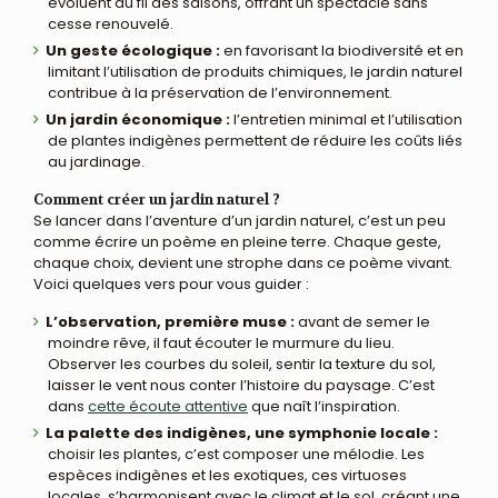
évoluent au fil des saisons, offrant un spectacle sans
cesse renouvelé.
Un geste écologique :
en favorisant la biodiversité et en
limitant l’utilisation de produits chimiques, le jardin naturel
contribue à la préservation de l’environnement.
Un jardin économique :
l’entretien minimal et l’utilisation
de plantes indigènes permettent de réduire les coûts liés
au jardinage.
Comment créer un jardin naturel ?
Se lancer dans l’aventure d’un jardin naturel, c’est un peu
comme écrire un poème en pleine terre. Chaque geste,
chaque choix, devient une strophe dans ce poème vivant.
Voici quelques vers pour vous guider :
L’observation, première muse :
avant de semer le
moindre rêve, il faut écouter le murmure du lieu.
Observer les courbes du soleil, sentir la texture du sol,
laisser le vent nous conter l’histoire du paysage. C’est
dans
cette écoute attentive
que naît l’inspiration.
La palette des indigènes, une symphonie locale :
choisir les plantes, c’est composer une mélodie. Les
espèces indigènes et les exotiques, ces virtuoses
locales, s’harmonisent avec le climat et le sol, créant une