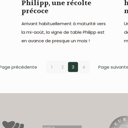
Philipp, une récolte
précoce
n
Arrivant habituellement à maturité vers
U
la mi-août, la vigne de table Philipp est
d
en avance de presque un mois !
m
Page précédente
1
2
3
4
Page suivant