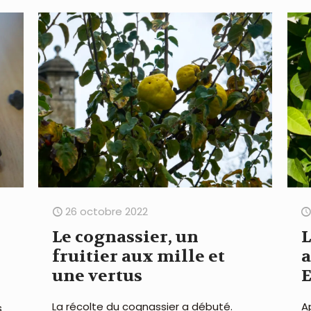
26 octobre 2022
Le cognassier, un
L
fruitier aux mille et
une vertus
La récolte du cognassier a débuté.
A
s