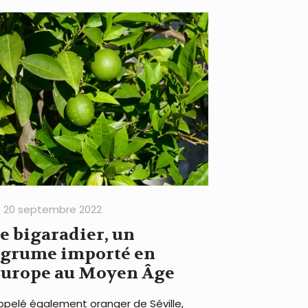
20 septembre 2022
e bigaradier, un
agrume importé en
Europe au Moyen Âge
ppelé également oranger de Séville,