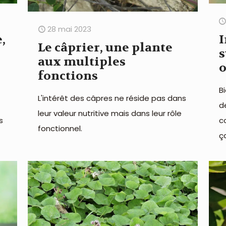
28 mai 2023
,
I
Le câprier, une plante
s
aux multiples
o
fonctions
B
L'intérêt des câpres ne réside pas dans
d
leur valeur nutritive mais dans leur rôle
s
c
fonctionnel.
ça