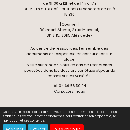
de 9h30 à 12h et de 14h à 17h
Du 15 juin au 31 août, du lundi au vendredi de 8h à
15h30
[Courrier]
Bâtiment Atome, 2 rue Michelet,
BP 345, 30115 Alès cedex
Au centre de ressources, l’ensemble des
documents est disponible en consultation sur
place.
Visite sur rendez-vous en cas de recherches
poussées dans les dossiers variétaux et pour du
conseil sur les variétés.
tél. 04 66 56 50 24
Contactez-nous
Ce site utilise des cookies afin de vous proposer des vidéos et d'obtenir des
© 2026 Centre National de Pomologie -
Données
statistiques de fréquentation anonymes pour optimiser son ergonomie, sa
personnelles
-
Mentions légales
-
Gestion des cookies
navigation et ses contenus.
-
Contact
Accepter
Refuser
En savoir plus