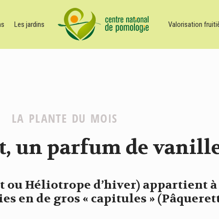
ns
Les jardins
Valorisation fruiti
LA PLANTE DU MOIS
t, un parfum de vanill
 ou Héliotrope d’hiver) appartient à
ies en de gros « capitules » (Pâquerett