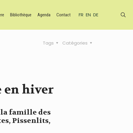
FR
EN
DE
ère
Bibliothèque
Agenda
Contact
Tags
Catégories
e en hiver
 la famille des
es, Pissenlits,