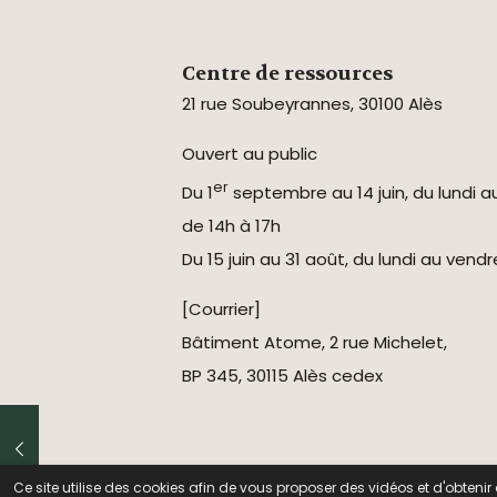
Centre de ressources
21 rue Soubeyrannes, 30100 Alès
Ouvert au public
er
Du 1
septembre au 14 juin, du lundi a
de 14h à 17h
Du 15 juin au 31 août, du lundi au vend
[Courrier]
Bâtiment Atome, 2 rue Michelet,
BP 345, 30115 Alès cedex
© 2026 Centre National de
Ce site utilise des cookies afin de vous proposer des vidéos et d'obten