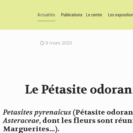
Actualités
Publications
Le centre
Les expositio
9 mars 2023
Le Pétasite odoran
Petasites pyrenaicus
(Pétasite odorant
Asteraceae
, dont les fleurs sont réun
Marguerites…).