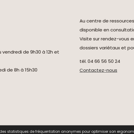
Au centre de ressource
disponible en consultati
Visite sur rendez-vous 
dossiers variétaux et pou
u vendredi de 9h30 à 12h et
tél. 04 66 56 50 24
redi de 8h à 15h30
Contactez-nous
 Pomologie -
Données personnelles
-
Mentions légales
-
Ges
ir des statistiques de fréquentation anonymes pour optimiser son ergonomi