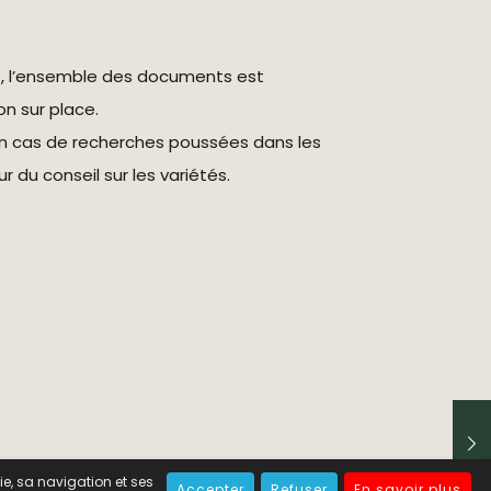
s, l’ensemble des documents est
on sur place.
en cas de recherches poussées dans les
r du conseil sur les variétés.
tion des cookies
-
Contact
e, sa navigation et ses
Accepter
Refuser
En savoir plus