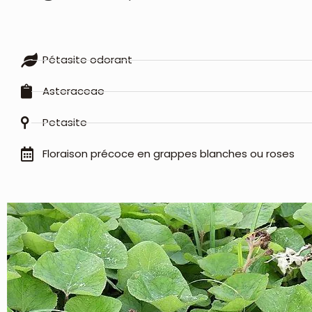
Pétasite odorant
Asteraceae
Petasite
Floraison précoce en grappes blanches ou roses