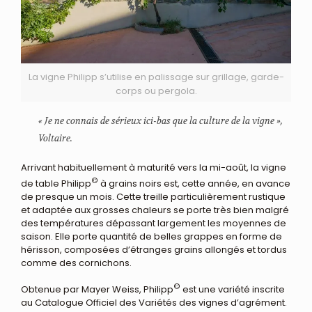
La vigne Philipp s’utilise en palissage sur grillage, garde-
corps ou pergola.
« Je ne connais de sérieux ici-bas que la culture de la vigne »,
Voltaire.
Arrivant habituellement à maturité vers la mi-août, la vigne
©
de table Philipp
à grains noirs est, cette année, en avance
de presque un mois. Cette treille particulièrement rustique
et adaptée aux grosses chaleurs se porte très bien malgré
des températures dépassant largement les moyennes de
saison. Elle porte quantité de belles grappes en forme de
hérisson, composées d’étranges grains allongés et tordus
comme des cornichons.
©
Obtenue par Mayer Weiss, Philipp
est une variété inscrite
au Catalogue Officiel des Variétés des vignes d’agrément.