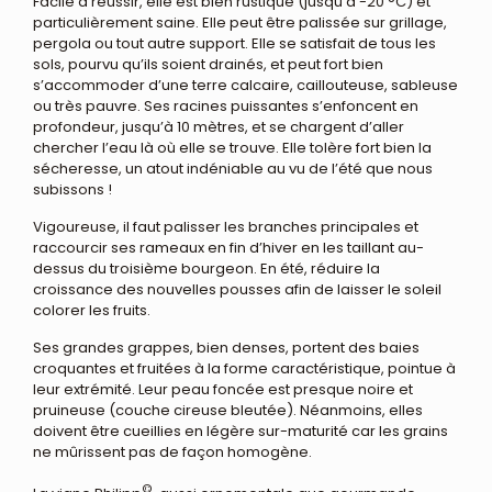
Facile à réussir, elle est bien rustique (jusqu’à -20 °C) et
particulièrement saine. Elle peut être palissée sur grillage,
pergola ou tout autre support. Elle se satisfait de tous les
sols, pourvu qu’ils soient drainés, et peut fort bien
s’accommoder d’une terre calcaire, caillouteuse, sableuse
ou très pauvre. Ses racines puissantes s’enfoncent en
profondeur, jusqu’à 10 mètres, et se chargent d’aller
chercher l’eau là où elle se trouve. Elle tolère fort bien la
sécheresse, un atout indéniable au vu de l’été que nous
subissons !
Vigoureuse, il faut palisser les branches principales et
raccourcir ses rameaux en fin d’hiver en les taillant au-
dessus du troisième bourgeon. En été, réduire la
croissance des nouvelles pousses afin de laisser le soleil
colorer les fruits.
Ses grandes grappes, bien denses, portent des baies
croquantes et fruitées à la forme caractéristique, pointue à
leur extrémité. Leur peau foncée est presque noire et
pruineuse (couche cireuse bleutée). Néanmoins, elles
doivent être cueillies en légère sur-maturité car les grains
ne mûrissent pas de façon homogène.
©