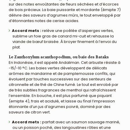
sur des notes envoûtantes de fleurs séchées et d’écorces
de bois précieux. La baie puissante et mordante (émipte 7)
délivre des saveurs d’agrumes mûrs, le tout enveloppé par
d’étonnantes notes de cerise acides.
Accord mets :
relève une poêlée d’asperges vertes,
sublime un foie gras de canard mi-cuit et rehausse la
viande de bœuf braisée. À broyer finement à l’envoi du
plat.
Le Zanthoxylum acanthopodium, ou baie des Bataks
En Indonésie, il est appelé Andaliman. Cet arbuste résiste à
-15/-10 °C. Les baies vertes développent de délicats
arômes de mandarine et de pamplemousse conﬁts, qui
évoluent par touches successives sur des senteurs de
citronnelle et de thé de Chine fumé. Le tout est enrobé par
de très subtiles fragrances de menthol qui rafraîchissent
l’ensemble. En bouche, il est plus parfumé que piquant
(emipte 4), frais et acidulé, et laisse au ﬁnal l’impression
étonnante d’un jus d’agrumes poivré, dominé par des
saveurs de citron vert.
Accord mets :
parfait avec un saumon sauvage mariné,
ou un poisson poché, des langoustines rôties et une