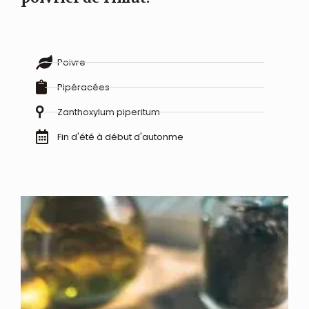
Poivre
Pipéracées
Zanthoxylum piperitum
Fin d'été à début d'autonme