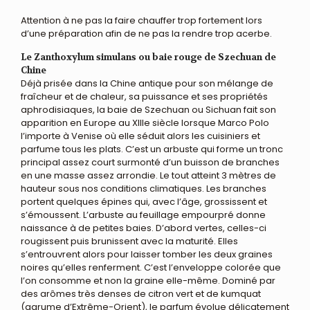
Attention à ne pas la faire chauffer trop fortement lors
d’une préparation afin de ne pas la rendre trop acerbe.
Le Zanthoxylum simulans ou baie rouge de Szechuan de
Chine
Déjà prisée dans la Chine antique pour son mélange de
fraîcheur et de chaleur, sa puissance et ses propriétés
aphrodisiaques, la baie de Szechuan ou Sichuan fait son
apparition en Europe au XIIIe siècle lorsque Marco Polo
l’importe à Venise où elle séduit alors les cuisiniers et
parfume tous les plats. C’est un arbuste qui forme un tronc
principal assez court surmonté d’un buisson de branches
en une masse assez arrondie. Le tout atteint 3 mètres de
hauteur sous nos conditions climatiques. Les branches
portent quelques épines qui, avec l’âge, grossissent et
s’émoussent. L’arbuste au feuillage empourpré donne
naissance à de petites baies. D’abord vertes, celles-ci
rougissent puis brunissent avec la maturité. Elles
s’entrouvrent alors pour laisser tomber les deux graines
noires qu’elles renferment. C’est l’enveloppe colorée que
l’on consomme et non la graine elle-même. Dominé par
des arômes très denses de citron vert et de kumquat
(agrume d’Extrême-Orient), le parfum évolue délicatement