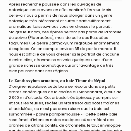
Après recherche poussée dans les ouvrages de
botanique, nous avons en effet confirmé l’erreur. Mais
celle-ci nous a permis de nous plonger dans un genre
botanique très intéressant et surtout particulièrement
aromatique. Laissez-nous vous en dressez le portrait :
Malgré leur nom, ces épices ne font pas partie de la famille
du poivre (Piperacées), mais de celle des Rutacées
(agrumes). Le genre Zanthoxylum regroupe énormément
d’espèces. On en compte environ 35 de par le monde. Il
nous est difficile de vous dresser ici le portrait de chacune
d’entre elles, néanmoins en voici quelques unes d’une
grande richesse aromatique qui ont l’avantage de très
bien pousser dans nos régions.
Le Zanthoxylum armatum, ou baie Timur du Népal
D’origine népalaise, cette baie se récolte dans de petits
arbres endémiques de la chaîne du Mahabharat, à plus de
2 000 m d’altitude. Cet arbuste très épineux, y compris sur
et sous les feuilles, recèle un vrai trésor aux notes fraîches
et acidulées, ce n’est pas sans raison que la baie est
surnommée « poivre pamplemousse » ! Cette petite baie
rose émet d’intenses notes exotiques où se mêlent des
arômes de citrons confits, de citronnelle, le tout enveloppé
par des notes délicatement fleuries. L’ensemble en bouche