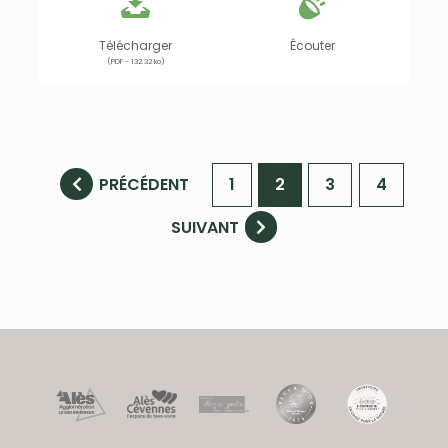
Télécharger
Écouter
(PDF - 132.32 ko)
PRÉCÉDENT
1
2
3
4
SUIVANT