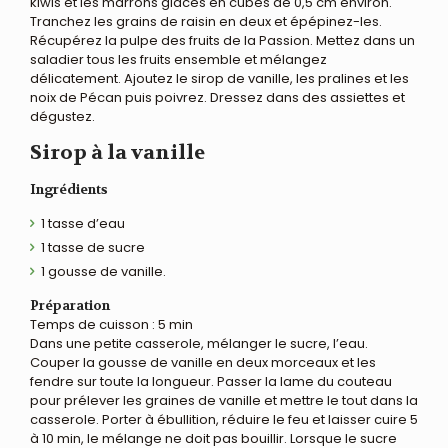
kiwis et les marrons glacés en cubes de 0,5 cm environ.
Tranchez les grains de raisin en deux et épépinez-les.
Récupérez la pulpe des fruits de la Passion. Mettez dans un
saladier tous les fruits ensemble et mélangez
délicatement. Ajoutez le sirop de vanille, les pralines et les
noix de Pécan puis poivrez. Dressez dans des assiettes et
dégustez.
Sirop à la vanille
Ingrédients
1 tasse d’eau
1 tasse de sucre
1 gousse de vanille.
Préparation
Temps de cuisson : 5 min
Dans une petite casserole, mélanger le sucre, l’eau.
Couper la gousse de vanille en deux morceaux et les
fendre sur toute la longueur. Passer la lame du couteau
pour prélever les graines de vanille et mettre le tout dans la
casserole. Porter à ébullition, réduire le feu et laisser cuire 5
à 10 min, le mélange ne doit pas bouillir. Lorsque le sucre