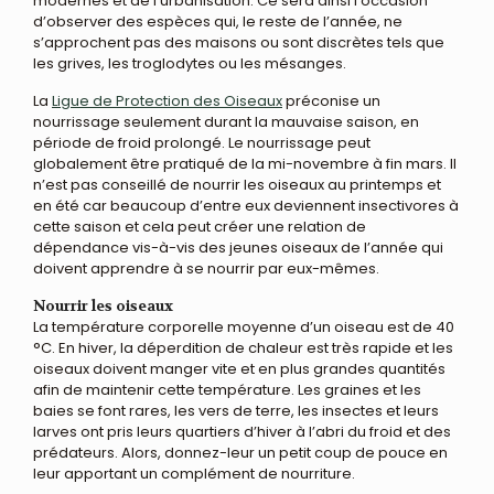
modernes et de l’urbanisation. Ce sera ainsi l’occasion
d’observer des espèces qui, le reste de l’année, ne
s’approchent pas des maisons ou sont discrètes tels que
les grives, les troglodytes ou les mésanges.
La
Ligue de Protection des Oiseaux
préconise un
nourrissage seulement durant la mauvaise saison, en
période de froid prolongé. Le nourrissage peut
globalement être pratiqué de la mi-novembre à fin mars. Il
n’est pas conseillé de nourrir les oiseaux au printemps et
en été car beaucoup d’entre eux deviennent insectivores à
cette saison et cela peut créer une relation de
dépendance vis-à-vis des jeunes oiseaux de l’année qui
doivent apprendre à se nourrir par eux-mêmes.
Nourrir les oiseaux
La température corporelle moyenne d’un oiseau est de 40
°C. En hiver, la déperdition de chaleur est très rapide et les
oiseaux doivent manger vite et en plus grandes quantités
afin de maintenir cette température. Les graines et les
baies se font rares, les vers de terre, les insectes et leurs
larves ont pris leurs quartiers d’hiver à l’abri du froid et des
prédateurs. Alors, donnez-leur un petit coup de pouce en
leur apportant un complément de nourriture.