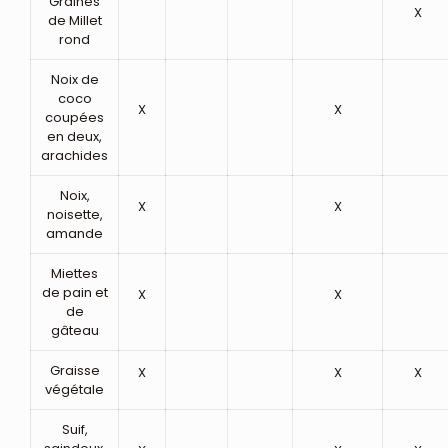
Graines
X
de Millet
rond
Noix de
coco
X
X
coupées
en deux,
arachides
Noix,
X
X
noisette,
amande
Miettes
de pain et
X
X
de
gâteau
Graisse
X
X
X
végétale
Suif,