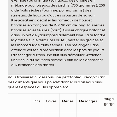
exemple) ou animale (saindoux), des graines en
mélange pour oiseaux des jardins (700 grammes), 200
g de fruits séchés (pomme, poires, raisins) des
rameaux de houx ou d’autres arbustes de saison.
Préparation :
détailler les rameaux de houx et
brindilles en tronçons de 15 à 20 cm de long. Laisser les
brindilles et les feuilles (houx). Glisser chaque bâtonnet
dans un pot de yaourt préalablement lavé. Faire fondre
la graisse sur le feux. Hors du feu, verser les graines et
les morceaux de fruits séchés. Bien mélanger. Sans
attendre verser la préparation dans les pots de yaourt.
Laisser figer au frais une nuit puis démouler. Attacher
une ficelle au bout des rameaux afin de les accrocher
aux branches des arbres.
Vous trouverez ci-dessous une petit tableau récapitulatif
des aliments que vous pouvez donner aux oiseaux ainsi
que les espèces qui les apprécient.
Rouge-
Pics
Grives
Merles
Mésanges
gorge