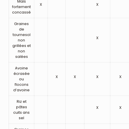
Maïs
X
X
fortement
concassé
Graines
de
tournesol
X
non
grillées et
non
salées
Avoine
écrasée
X
X
X
X
ou
flocons
d’avoine
Riz et
pâtes
X
X
cuits ans
sel