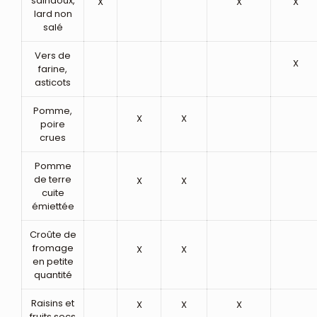
saindoux,
X
X
X
lard non
salé
Vers de
X
farine,
asticots
Pomme,
X
X
poire
crues
Pomme
de terre
X
X
cuite
émiettée
Croûte de
fromage
X
X
en petite
quantité
Raisins et
X
X
X
fruits secs