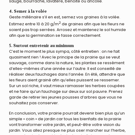
sauge, bourrache, lavatère, benoite ou ancolie.
4. Semer à la volée
Geste millénaire s’il en est, semez vos graines à la volée.
2
Estimez entre 10 à 20 g/m
de graines afin que les fleurs ne
soient pas trop serrées. Arrosez et maintenez le sol humide
afin que la germination se fasse correctement.
5. Surtout entretenir au minimum
C’est le moment le plus sympa, côté entretien : on ne fait
quasiment rien ! Avec le principe de la prairie qui se veut
sauvage, comme dans la nature, les plantes se ressèment
d’elles-mêmes d’une année sur l’autre. Il est conseillé de
réaliser deux fauchages dans l’année. En été, attendre que
les fleurs aient grainé afin qu’elles puissent se ressemer.
Sur un sol riche, il vaut mieux ramasser les herbes coupées
et ne faire qu’un fauchage sur deux sur sol pauvre. Prenez
garde de retirer les jeunes pousses d’arbres que vous ne
souhaitez pas conserver.
En conclusion, votre prairie pourrait devenir bien plus qu’un
simple « coin » de jardin car tous les bienfaits de la prairie
vont transformer votre jardin, et peut-être votre vision du
jardin. Vous allez presque ne plus oser marcher sur l’herbe,