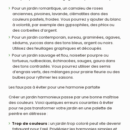
Pour un jardin romantique, un camaïeu de roses
anciennes, pivoines, lavande, clématites dans des
couleurs pastels, froides. Vous pourrez y ajouter du blanc
à volonté, par exemple des gypsophiles, des phlox ou
des corbeilles d’argent.
Pour un jardin contemporain, sureau, graminées, agaves,
sédums, yuccas dans des tons bleus, argent ou noirs.
Utilisez des feuillages graphiques et découpés.
Pour un jardin sauvage et flou, noisetier pourpre ou
tortueux, rudbeckias, échinacées, sauges, gaura dans
des tons contrastés. Vous pourrez utiliser des semis
d’engrais verts, des mélanges pour prairie fleurie ou des
bulbes pour rythmer les saisons.
Les faux pas à éviter pour une harmonie parfaite
Créer un jardin harmonieux passe par une bonne maîtrise
des couleurs. Voici quelques erreurs courantes à éviter
pour ne pas transformer votre jardin en une palette de
peintre en détresse :
Trop de couleurs :
un jardin trop coloré peut vite devenir
fatiguant pour l’œil. Privilégiez les harmonies simples et