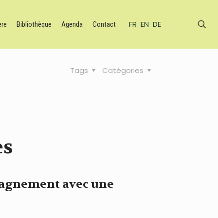
FR
EN
DE
ère
Bibliothèque
Agenda
Contact
Tags
Catégories
es
mpagnement avec une