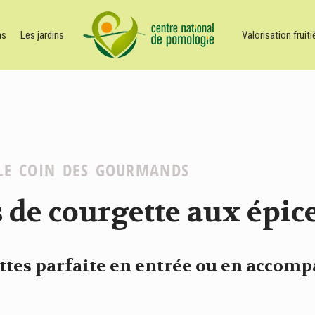
ns
Les jardins
Valorisation fruiti
LE COIN DES GOURMANDS
 de courgette aux épic
ettes parfaite en entrée ou en acco