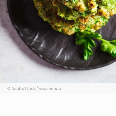
© AdobeStock / vaaseenaa