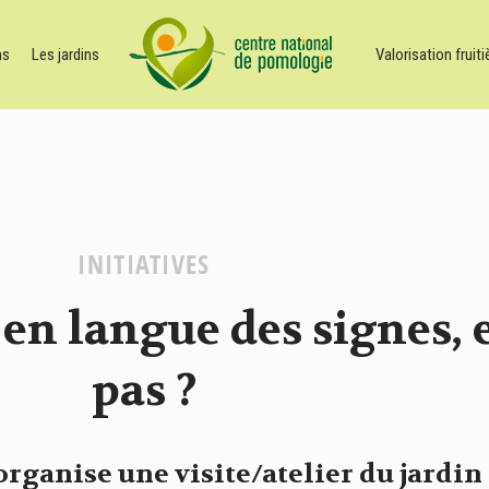
ns
Les jardins
Valorisation fruiti
INITIATIVES
 en langue des signes, 
pas ?
organise une visite/atelier du jardin