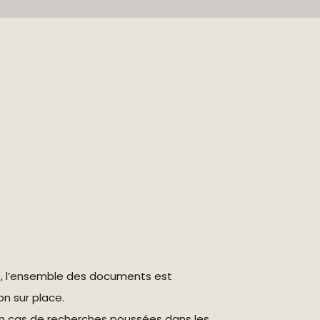
s, l’ensemble des documents est
on sur place.
en cas de recherches poussées dans les