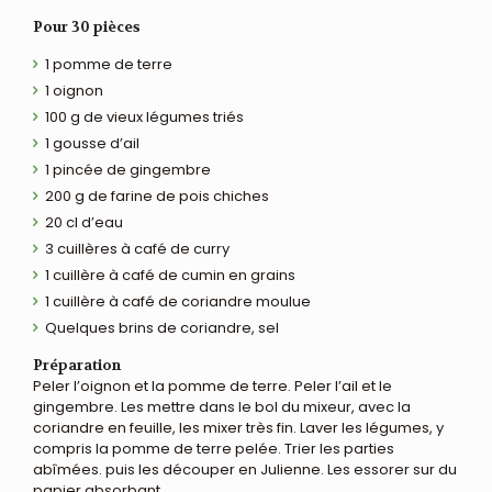
Pour 30 pièces
1 pomme de terre
1 oignon
100 g de vieux légumes triés
1 gousse d’ail
1 pincée de gingembre
200 g de farine de pois chiches
20 cl d’eau
3 cuillères à café de curry
1 cuillère à café de cumin en grains
1 cuillère à café de coriandre moulue
Quelques brins de coriandre, sel
Préparation
Peler l’oignon et la pomme de terre. Peler l’ail et le
gingembre. Les mettre dans le bol du mixeur, avec la
coriandre en feuille, les mixer très fin. Laver les légumes, y
compris la pomme de terre pelée. Trier les parties
abîmées. puis les découper en Julienne. Les essorer sur du
papier absorbant.