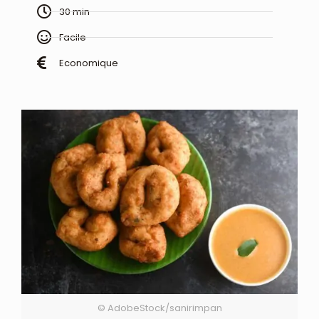
30 min
Facile
Economique
© AdobeStock/sanirimpan