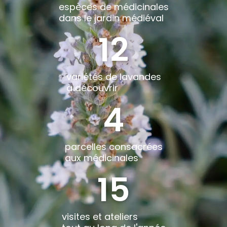
espèces de médicinales
dans le jardin médiéval
12
variétés de lavandes
à découvrir
4
parcelles consacrées
aux médicinales
15
visites et ateliers