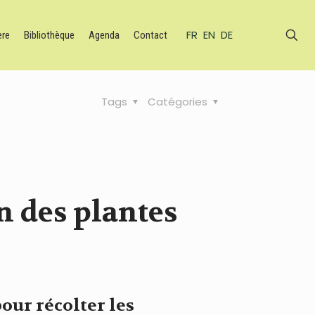
FR
EN
DE
ère
Bibliothèque
Agenda
Contact
Tags
Catégories
on des plantes
our récolter les