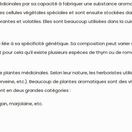
médicinales par sa capacité à fabriquer une substance ar
s cellules végétales spéciales et sont ensuite stockées da
tes et volatiles. Elles sont beaucoup utilisées dans la cui
iée à sa spécificité génétique. Sa composition peut varier s
t pour cela qu’il existe plusieurs espèces de thym ou de rom
ntes médicinales. Selon leur nature, les herboristes utilise
, verveine, etc.). Beaucoup de plantes aromatiques sont des v
isent en deux grandes catégories :
gan, marjolaine, etc.