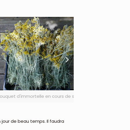
mortelle en cours de séchage.
Cueillette 
n jour de beau temps. Il faudra