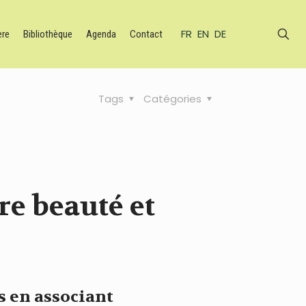
FR
EN
DE
ère
Bibliothèque
Agenda
Contact
Tags
Catégories
re beauté et
s en associant