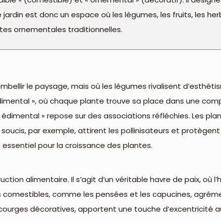
 jardin est donc un espace où les légumes, les fruits, les he
es ornementales traditionnelles.
bellir le paysage, mais où les légumes rivalisent d’esthétis
édimental », où chaque plante trouve sa place dans une com
in « édimental » repose sur des associations réfléchies. Les p
 soucis, par exemple, attirent les pollinisateurs et protègen
t essentiel pour la croissance des plantes.
tion alimentaire. Il s’agit d’un véritable havre de paix, où 
urs comestibles, comme les pensées et les capucines, agréme
 courges décoratives, apportent une touche d’excentricité a