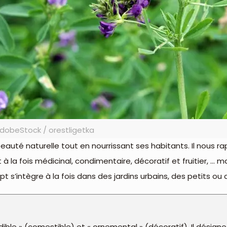
dobeStock / orestligetka
 beauté naturelle tout en nourrissant ses habitants. Il nous r
t à la fois médicinal, condimentaire, décoratif et fruitier, …
 s’intègre à la fois dans des jardins urbains, des petits ou
ible » (comestible) et « ornemental » (décoratif). Il désign