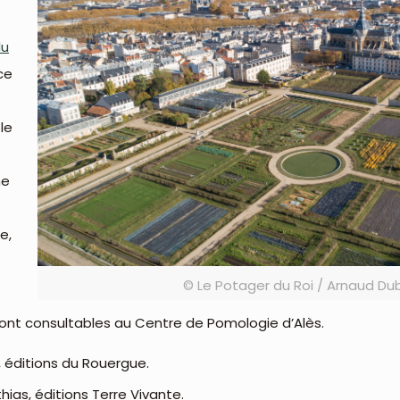
du
ce
le
ne
e,
© Le Potager du Roi / Arnaud Du
 sont consultables au Centre de Pomologie d’Alès.
g, éditions du Rouergue.
hias, éditions Terre Vivante.