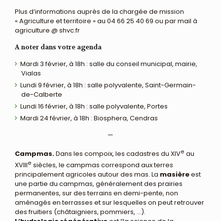
Plus d’informations auprès de la chargée de mission
« Agriculture et territoire » au 04 66 25 40 69 ou par mail à
agriculture @ shvc.fr
A noter dans votre agenda
Mardi 3 février, à 18h : salle du conseil municipal, mairie,
Vialas
Lundi 9 février, à 18h : salle polyvalente, Saint-Germain-
de-Calberte
Lundi 16 février, à 18h : salle polyvalente, Portes
Mardi 24 février, à 18h : Biosphera, Cendras
—
e
Campmas.
Dans les compoix, les cadastres du XIV
au
e
XVIII
siècles, le campmas correspond aux terres
principalement agricoles autour des mas. La
masière
est
une partie du campmas, généralement des prairies
permanentes, sur des terrains en demi-pente, non
aménagés en terrasses et sur lesquelles on peut retrouver
des fruitiers (châtaigniers, pommiers, …).