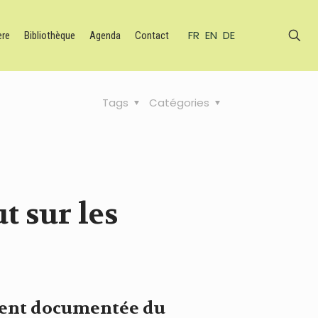
FR
EN
DE
ère
Bibliothèque
Agenda
Contact
Tags
Catégories
ut sur les
ement documentée du