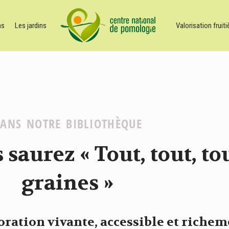
ns
Les jardins
Valorisation fruiti
ANS NOTRE BIBLIOTHÈQUE
 saurez « Tout, tout, to
graines »
ration vivante, accessible et rich