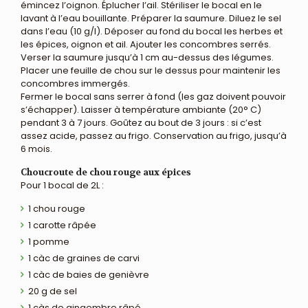
émincez l’oignon. Éplucher l’ail. Stériliser le bocal en le
lavant à l’eau bouillante. Préparer la saumure. Diluez le sel
dans l’eau (10 g/l). Déposer au fond du bocal les herbes et
les épices, oignon et ail. Ajouter les concombres serrés.
Verser la saumure jusqu’à 1 cm au-dessus des légumes.
Placer une feuille de chou sur le dessus pour maintenir les
concombres immergés.
Fermer le bocal sans serrer à fond (les gaz doivent pouvoir
s’échapper). Laisser à température ambiante (20° C)
pendant 3 à 7 jours. Goûtez au bout de 3 jours : si c’est
assez acide, passez au frigo. Conservation au frigo, jusqu’à
6 mois.
Choucroute de chou rouge aux épices
Pour 1 bocal de 2L :
1 chou rouge
1 carotte râpée
1 pomme
1 càc de graines de carvi
1 càc de baies de genièvre
20 g de sel
1 càs de gingembre râpé