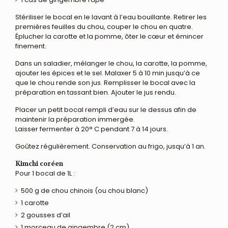
Stériliser le bocal en le lavant à l’eau bouillante. Retirer les
premières feuilles du chou, couper le chou en quatre.
Éplucher la carotte et la pomme, ôter le cœur et émincer
finement.
Dans un saladier, mélanger le chou, la carotte, la pomme,
ajouter les épices et le sel. Malaxer 5 à 10 min jusqu’à ce
que le chou rende son jus. Remplisser le bocal avec la
préparation en tassant bien. Ajouter le jus rendu.
Placer un petit bocal rempli d’eau sur le dessus afin de
maintenir la préparation immergée.
Laisser fermenter à 20° C pendant 7 à 14 jours.
Goûtez régulièrement. Conservation au frigo, jusqu’à 1 an.
Kimchi coréen
Pour 1 bocal de 1L :
500 g de chou chinois (ou chou blanc)
1 carotte
2 gousses d’ail
1 morceau de gingembre (2 cm)