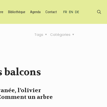
FR
EN
DE
ère
Bibliothèque
Agenda
Contact
Tags
Catégories
es balcons
née, l’olivier
. Comment un arbre