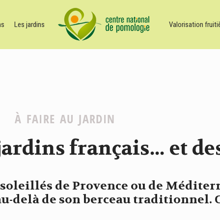
ns
Les jardins
Valorisation fruiti
À FAIRE AU JARDIN
s jardins français… et d
oleillés de Provence ou de Méditerra
au-delà de son berceau traditionnel