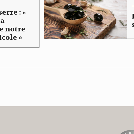
erre : «
la
e notre
icole »