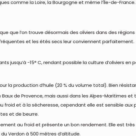
ues comme la Loire, la Bourgogne et même l’Île-de-France. Un
que que l’on trouve désormais des oliviers dans des régions a
s fréquentes et les étés secs leur conviennent parfaitement.
nts jusqu’à -15° C, rendant possible la culture d’oliviers en 
e pour la production d’huile (20 % du volume total). Bien résista
s Baux de Provence, mais aussi dans les Alpes-Maritimes et
froid et à la sécheresse, cependant elle est sensible aux pa
ttes et de beurre.
tement au froid et présente un bon rendement. Elle est très 
du Verdon à 500 mètres d’altitude.