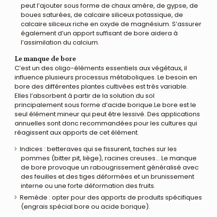
peut l’ajouter sous forme de chaux amère, de gypse, de
boues saturées, de calcaire siliceux potassique, de
calcaire siliceux riche en oxyde de magnésium. S’assurer
également d’un apport suffisant de bore aidera à
l’assimilation du calcium.
Le manque de bore
C’est un des oligo-éléments essentiels aux végétaux, il
influence plusieurs processus métaboliques. Le besoin en
bore des différentes plantes cultivées est très variable.
Elles l’absorbent à partir de la solution du sol
principalement sous forme d’acide borique.Le bore est le
seul élément mineur qui peut être lessivé. Des applications
annuelles sont donc recommandées pour les cultures qui
réagissent aux apports de cet élément.
Indices : betteraves qui se fissurent, taches sur les
pommes (bitter pit, liège), racines creuses… Le manque
de bore provoque un rabougrissement généralisé avec
des feuilles et des tiges déformées et un brunissement
interne ou une forte déformation des fruits.
Remède : opter pour des apports de produits spécifiques
(engrais spécial bore ou acide borique).