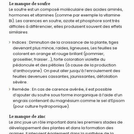
Le manque de soufre
Le soufre est un composé moléculaire des acides aminés,
hormones et vitamines (comme par exemple la vitamine
Bi). Les carences en soufre, azote et phosphore sont très
difficiles à différencier, elles produisent souvent des effets
similaires.
Indices : Diminution de la croissance de la plante, tiges
devenant plus mince, raides, ligneuses, Les feuilles se
colorent en orange et rouge brillant (pommier,
groseillier, fraisier…), forte coloration violette du
pédoncule et des pétioles (à cause de la production
d’anthocyane). On peut aller jusqu’à l’enroulement des
feuilles devenues cassantes, jaunissantes, défoliation
sévère.
Remède : En cas de carence avérée, il est possible
d’ajouter du soufre sous forme inorganique à l’aide d’un
engrais contenant du magnésium comme le sel d’Epsom
(pour culture hydroponique).
Le manque de zinc
Le zinc joue un rôle important dans les premiers stades de
développement des plantes et dans la formation des
graines. Il intervient également dans la synthèse de la