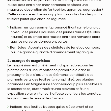
indispensable à la production de chlorophylle. Le calcaire
du sol peut entraîner chez certaines espèces une
mauvaise absorption du fer (poirier, agrumes, cognassier).
Cette carence est beaucoup plus courante chez les plants
fruitiers plutôt que chez les légumes.
Indices : un jaunissement prononcé tirant sur le blanc au
niveau des jeunes pousses, des jeunes feuilles (feuilles
hautes) et du limbe des feuilles entre les nervures alors
que les nervures demeurent vertes.
Remèdes : Apportez des chélates de fer et du compost
ou une grande quantité d’amendement organique.
Le manque de magnésium
Le magnésium est un élément indispensable pour les
plantes car il a une importance primordiale dans la
photosynthèse, c’est un des éléments constitutifs des
pigments verts des feuilles (chlorophylle). Les plantes
carencées en Magnésium sont beaucoup plus sensibles à
la sécheresse, aux températures élevées et à une
exposition solaire intense. Il affecte volontiers les tomates,
les pommes de terre et les fruitiers.
Indices : des feuilles basses qui se décolorent et se