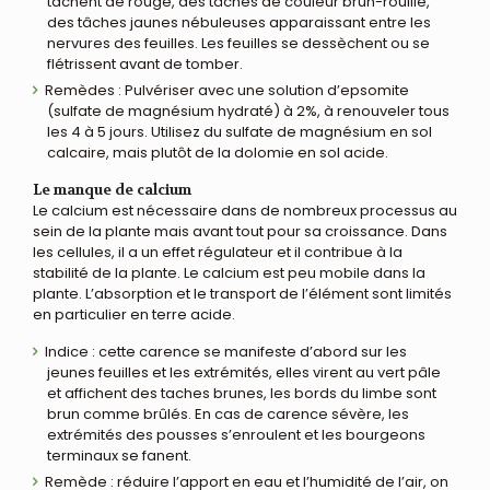
tachent de rouge, des tâches de couleur brun-rouille,
des tâches jaunes nébuleuses apparaissant entre les
nervures des feuilles. Les feuilles se dessèchent ou se
flétrissent avant de tomber.
Remèdes : Pulvériser avec une solution d’epsomite
(sulfate de magnésium hydraté) à 2%, à renouveler tous
les 4 à 5 jours. Utilisez du sulfate de magnésium en sol
calcaire, mais plutôt de la dolomie en sol acide.
Le manque de calcium
Le calcium est nécessaire dans de nombreux processus au
sein de la plante mais avant tout pour sa croissance. Dans
les cellules, il a un effet régulateur et il contribue à la
stabilité de la plante. Le calcium est peu mobile dans la
plante. L’absorption et le transport de l’élément sont limités
en particulier en terre acide.
Indice : cette carence se manifeste d’abord sur les
jeunes feuilles et les extrémités, elles virent au vert pâle
et affichent des taches brunes, les bords du limbe sont
brun comme brûlés. En cas de carence sévère, les
extrémités des pousses s’enroulent et les bourgeons
terminaux se fanent.
Remède : réduire l’apport en eau et l’humidité de l’air, on