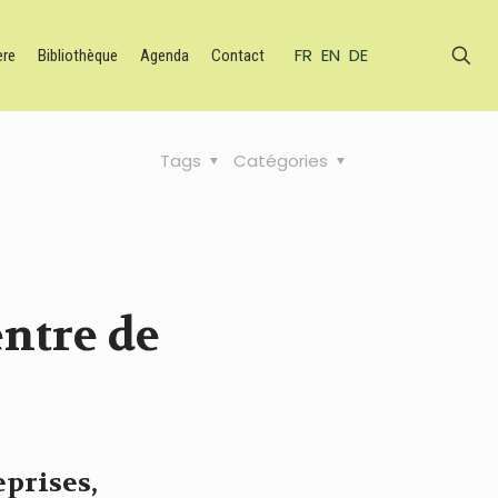
FR
EN
DE
ère
Bibliothèque
Agenda
Contact
Tags
Catégories
entre de
eprises,