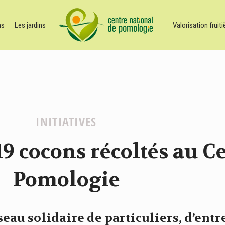
ns
Les jardins
Valorisation fruiti
INITIATIVES
19 cocons récoltés au C
Pomologie
seau solidaire de particuliers, d’entr