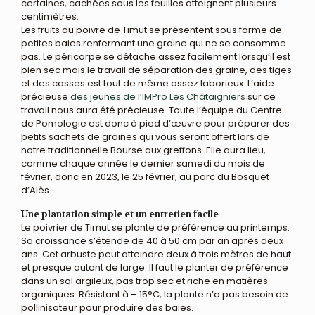
certaines, cachées sous les feuilles atteignent plusieurs
centimètres.
Les fruits du poivre de Timut se présentent sous forme de
petites baies renfermant une graine qui ne se consomme
pas. Le péricarpe se détache assez facilement lorsqu’il est
bien sec mais le travail de séparation des graine, des tiges
et des cosses est tout de même assez laborieux. L’aide
précieuse
des jeunes de l’IMPro Les Châtaigniers
sur ce
travail nous aura été précieuse. Toute l’équipe du Centre
de Pomologie est donc à pied d’œuvre pour préparer des
petits sachets de graines qui vous seront offert lors de
notre traditionnelle Bourse aux greffons. Elle aura lieu,
comme chaque année le dernier samedi du mois de
février, donc en 2023, le 25 février, au parc du Bosquet
d’Alès.
Une plantation simple et un entretien facile
Le poivrier de Timut se plante de préférence au printemps.
Sa croissance s’étende de 40 à 50 cm par an après deux
ans. Cet arbuste peut atteindre deux à trois mètres de haut
et presque autant de large. Il faut le planter de préférence
dans un sol argileux, pas trop sec et riche en matières
organiques. Résistant à – 15°C, la plante n’a pas besoin de
pollinisateur pour produire des baies.