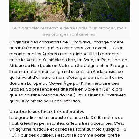
Le bigaradier ressemble de très près à un oranger, mais
ses oranges sont amères.
Originaire des contreforts de l’Himalaya, l’orange amère
aurait été domestiqué en Chine vers 2200 avant J.-C. On
raconte que les Arabes auraient introduit le bigaradier
entre le IXe et le Xe siècle en Irak, en Syrie, en Palestine, en
Afrique du Nord, puis en Sicile, en Sardaigne et en Espagne.
Il connut notamment un grand succès en Andalousie, ce
qui lui valut d’ailleurs le nom d’oranger de Séville. Il arrive
donc en Europe au Moyen Âge par l’intermédiaire des
Arabes. Sa présence est attestée en Sicile en 1094 alors
que sa cousine l’orange douce (Citrus sinensis) n’arrivera
qu’au XVe siècle sous nos latitudes.
Un arbuste aux fleurs très odorantes
Le bigaradier est un arbuste épineux de 3 à 10 mètres de
haut, à feuilles persistantes, à fleurs très odorantes. C’est
un agrume rustique et assez résistant au froid (jusqu’à – 6
°C). Pour ces qualités, il est utilisé comme porte-greffe