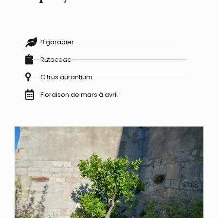
Bigaradier
Rutaceae
Citrus aurantium
Floraison de mars à avril