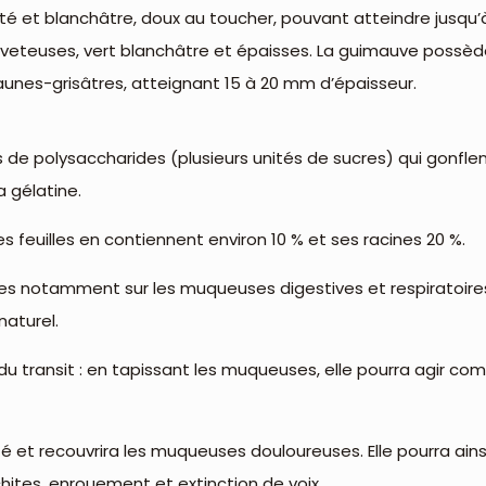
té et blanchâtre, doux au toucher, pouvant atteindre jusqu’à
uveteuses, vert blanchâtre et épaisses. La guimauve possède
jaunes-grisâtres, atteignant 15 à 20 mm d’épaisseur.
de polysaccharides (plusieurs unités de sucres) qui gonfle
a gélatine.
s feuilles en contiennent environ 10 % et ses racines 20 %.
es notamment sur les muqueuses digestives et respiratoire
naturel.
 transit : en tapissant les muqueuses, elle pourra agir com
ité et recouvrira les muqueuses douloureuses. Elle pourra ain
nchites, enrouement et extinction de voix.