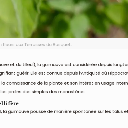
 fleurs aux Terrasses du Bosquet.
mauve et du tilleul), la guimauve est considérée depuis lo
ignifiant guérir. Elle est connue depuis l’Antiquité où Hippoc
 la connaissance de la plante et son intérêt en usage intern
ns les jardins des simples des monastères.
llifère
al, la guimauve pousse de manière spontanée sur les talus et l