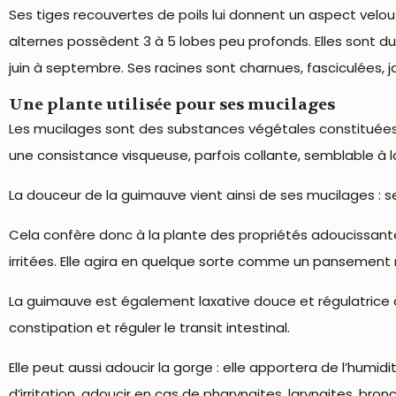
Ses tiges recouvertes de poils lui donnent un aspect velou
alternes possèdent 3 à 5 lobes peu profonds. Elles sont d
juin à septembre. Ses racines sont charnues, fasciculées, 
Une plante utilisée pour ses mucilages
Les mucilages sont des substances végétales constituées 
une consistance visqueuse, parfois collante, semblable à l
La douceur de la guimauve vient ainsi de ses mucilages : se
Cela confère donc à la plante des propriétés adoucissant
irritées. Elle agira en quelque sorte comme un pansement 
La guimauve est également laxative douce et régulatrice du
constipation et réguler le transit intestinal.
Elle peut aussi adoucir la gorge : elle apportera de l’humid
d’irritation, adoucir en cas de pharyngites, laryngites, bro