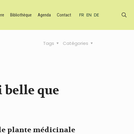
FR
EN
DE
ère
Bibliothèque
Agenda
Contact
Tags
Catégories
 belle que
lle plante médicinale