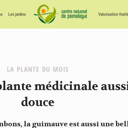
ns
Les jardins
Valorisation fruiti
LA PLANTE DU MOIS
lante médicinale aussi
douce
onbons, la guimauve est aussi une be