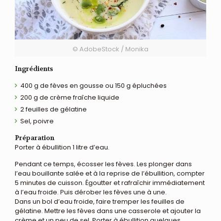
© AdobeStock / Monika
Ingrédients
400 g de fèves en gousse ou 150 g épluchées
200 g de crème fraîche liquide
2 feuilles de gélatine
Sel, poivre
Préparation
Porter à ébullition 1 litre d’eau.
Pendant ce temps, écosser les fèves. Les plonger dans
l’eau bouillante salée et à la reprise de l’ébullition, compter
5 minutes de cuisson. Égoutter et rafraîchir immédiatement
à l’eau froide. Puis dérober les fèves une à une.
Dans un bol d’eau froide, faire tremper les feuilles de
gélatine. Mettre les fèves dans une casserole et ajouter la
crème et un peu de sel. Porter à ébullition quelques