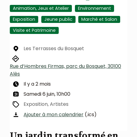
Animation, Jeux et Atelier
Environnement
Exposition
Jeune public
Marché et Salon
Visite et Patrimoine
Les Terrasses du Bosquet
Rue d’Hombres Firmas, parc du Bosquet, 30100
Alès
Il y a 2 mois
Samedi 6 juin, 10h00
Exposition, Artistes
Ajouter à mon calendrier
(.ics)
Un jardin transformé en