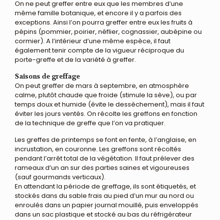
On ne peut greffer entre eux que les membres d’une
même famille botanique, et encore il y a parfois des
exceptions. Ainsi l’on pourra greffer entre eux les fruits à
pépins (pommier, poirier, néflier, cognassier, aubépine ou
cormier). A l’intérieur d’une même espèce, il faut
également tenir compte de la vigueur réciproque du
porte-greffe et de la variété à greffer.
Saisons de greffage
On peut greffer de mars à septembre, en atmosphère
calme, plutôt chaude que froide (stimule la sève), ou par
temps doux et humide (évite le dessèchement), mais il faut
éviter les jours ventés. On récolte les greffons en fonction
de la technique de greffe que l’on va pratiquer.
Les greffes de printemps se font en fente, à l’anglaise, en
incrustation, en couronne. Les greffons sont récoltés
pendant l’arrêt total de la végétation. Il faut prélever des
rameaux d’un an sur des parties saines et vigoureuses
(sauf gourmands verticaux).
En attendant la période de greffage, ils sont étiquetés, et
stockés dans du sable frais au pied d’un mur au nord ou
enroulés dans un papier journal mouillé, puis enveloppés
dans un sac plastique et stocké au bas du réfrigérateur