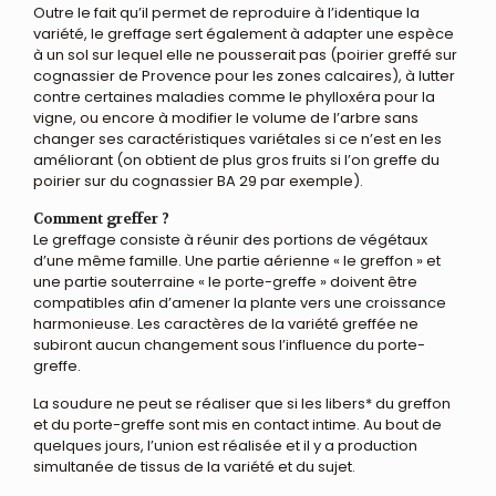
Outre le fait qu’il permet de reproduire à l’identique la
variété, le greffage sert également à adapter une espèce
à un sol sur lequel elle ne pousserait pas (poirier greffé sur
cognassier de Provence pour les zones calcaires), à lutter
contre certaines maladies comme le phylloxéra pour la
vigne, ou encore à modifier le volume de l’arbre sans
changer ses caractéristiques variétales si ce n’est en les
améliorant (on obtient de plus gros fruits si l’on greffe du
poirier sur du cognassier BA 29 par exemple).
Comment greffer ?
Le greffage consiste à réunir des portions de végétaux
d’une même famille. Une partie aérienne « le greffon » et
une partie souterraine « le porte-greffe » doivent être
compatibles afin d’amener la plante vers une croissance
harmonieuse. Les caractères de la variété greffée ne
subiront aucun changement sous l’influence du porte-
greffe.
La soudure ne peut se réaliser que si les libers* du greffon
et du porte-greffe sont mis en contact intime. Au bout de
quelques jours, l’union est réalisée et il y a production
simultanée de tissus de la variété et du sujet.