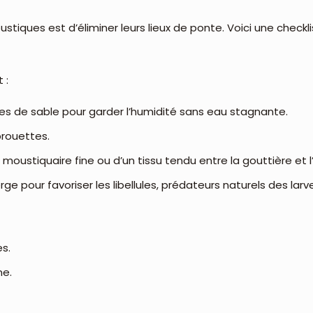
stiques est d’éliminer leurs lieux de ponte. Voici une checkli
 :
les de sable pour garder l’humidité sans eau stagnante.
brouettes.
 moustiquaire fine ou d’un tissu tendu entre la gouttière et l
rge pour favoriser les libellules, prédateurs naturels des larv
es.
ne.