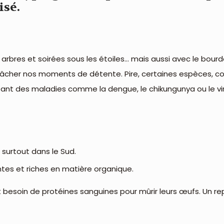
isé.
es arbres et soirées sous les étoiles… mais aussi avec le b
gâcher nos moments de détente. Pire, certaines espèces, c
tant des maladies comme la dengue, le chikungunya ou le vir
 surtout dans le Sud.
ntes et riches en matière organique.
nt besoin de protéines sanguines pour mûrir leurs œufs. Un r