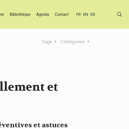
FR
EN
DE
ère
Bibliothèque
Agenda
Contact
Tags
Catégories
ellement et
éventives et astuces