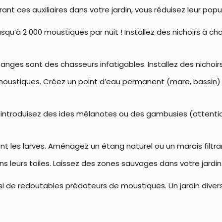
nt ces auxiliaires dans votre jardin, vous réduisez leur pop
u’à 2 000 moustiques par nuit ! Installez des nichoirs à ch
nges sont des chasseurs infatigables. Installez des nichoirs 
e moustiques. Créez un point d’eau permanent (mare, bassin
 introduisez des ides mélanotes ou des gambusies (attentio
nt les larves. Aménagez un étang naturel ou un marais filtra
s leurs toiles. Laissez des zones sauvages dans votre jardin
 de redoutables prédateurs de moustiques. Un jardin diversif