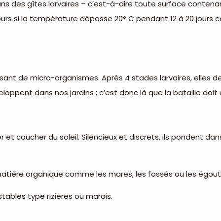
ans des gîtes larvaires – c’est-à-dire toute surface contena
jours si la température dépasse 20° C pendant 12 à 20 jours 
ssant de micro-organismes. Après 4 stades larvaires, elles 
oppent dans nos jardins : c’est donc là que la bataille doit
er et coucher du soleil. Silencieux et discrets, ils pondent dan
 en matière organique comme les mares, les fossés ou les égout
stables type rizières ou marais.