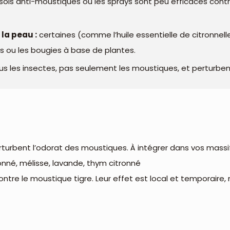
sols anti-moustiques ou les sprays sont peu efficaces contr
 la peau :
certaines (comme l’huile essentielle de citronnell
urs ou les bougies à base de plantes.
ous les insectes, pas seulement les moustiques, et perturbe
turbent l’odorat des moustiques. À intégrer dans vos massif
onné, mélisse, lavande, thym citronné
ntre le moustique tigre. Leur effet est local et temporaire, 