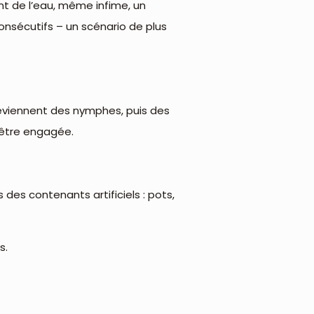
nt de l’eau, même infime, un
consécutifs – un scénario de plus
deviennent des nymphes, puis des
 être engagée.
s des contenants artificiels : pots,
s.