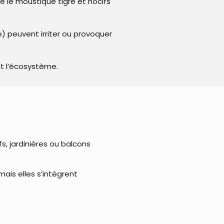
e le moustique tigre et nocifs
e) peuvent irriter ou provoquer
nt l’écosystème.
s, jardinières ou balcons
mais elles s’intègrent