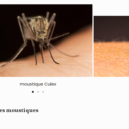
moustique tigre
m
des moustiques