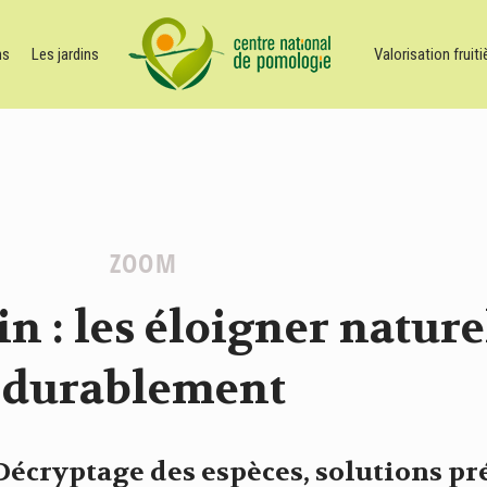
ns
Les jardins
Valorisation fruiti
ZOOM
n : les éloigner natur
durablement
! Décryptage des espèces, solutions pr