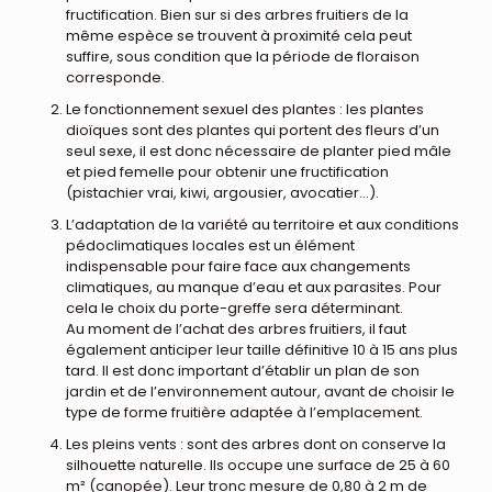
fructification. Bien sur si des arbres fruitiers de la
même espèce se trouvent à proximité cela peut
suffire, sous condition que la période de floraison
corresponde.
Le fonctionnement sexuel des plantes : les plantes
dioïques sont des plantes qui portent des fleurs d’un
seul sexe, il est donc nécessaire de planter pied mâle
et pied femelle pour obtenir une fructification
(pistachier vrai, kiwi, argousier, avocatier…).
L’adaptation de la variété au territoire et aux conditions
pédoclimatiques locales est un élément
indispensable pour faire face aux changements
climatiques, au manque d’eau et aux parasites. Pour
cela le choix du porte-greffe sera déterminant.
Au moment de l’achat des arbres fruitiers, il faut
également anticiper leur taille définitive 10 à 15 ans plus
tard. Il est donc important d’établir un plan de son
jardin et de l’environnement autour, avant de choisir le
type de forme fruitière adaptée à l’emplacement.
Les pleins vents : sont des arbres dont on conserve la
silhouette naturelle. Ils occupe une surface de 25 à 60
m² (canopée). Leur tronc mesure de 0,80 à 2 m de