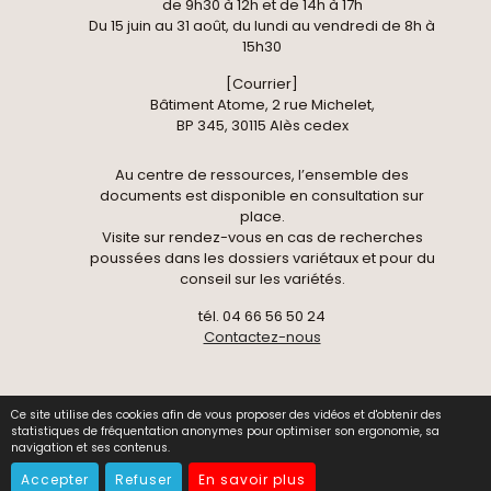
de 9h30 à 12h et de 14h à 17h
Du 15 juin au 31 août, du lundi au vendredi de 8h à
15h30
[Courrier]
Bâtiment Atome, 2 rue Michelet,
BP 345, 30115 Alès cedex
Au centre de ressources, l’ensemble des
documents est disponible en consultation sur
place.
Visite sur rendez-vous en cas de recherches
poussées dans les dossiers variétaux et pour du
conseil sur les variétés.
tél. 04 66 56 50 24
Contactez-nous
Ce site utilise des cookies afin de vous proposer des vidéos et d'obtenir des
© 2026 Centre National de Pomologie -
Données
statistiques de fréquentation anonymes pour optimiser son ergonomie, sa
personnelles
-
Mentions légales
-
Gestion des cookies
navigation et ses contenus.
-
Contact
Accepter
Refuser
En savoir plus