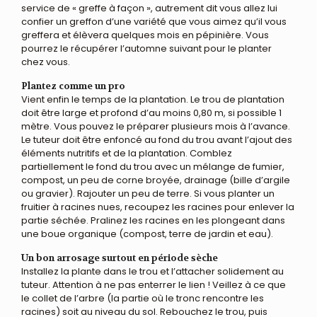
service de « greffe à façon », autrement dit vous allez lui
confier un greffon d’une variété que vous aimez qu’il vous
greffera et élèvera quelques mois en pépinière. Vous
pourrez le récupérer l’automne suivant pour le planter
chez vous.
Plantez comme un pro
Vient enfin le temps de la plantation. Le trou de plantation
doit être large et profond d’au moins 0,80 m, si possible 1
mètre. Vous pouvez le préparer plusieurs mois à l’avance.
Le tuteur doit être enfoncé au fond du trou avant l’ajout des
éléments nutritifs et de la plantation. Comblez
partiellement le fond du trou avec un mélange de fumier,
compost, un peu de corne broyée, drainage (bille d’argile
ou gravier). Rajouter un peu de terre. Si vous planter un
fruitier à racines nues, recoupez les racines pour enlever la
partie séchée. Pralinez les racines en les plongeant dans
une boue organique (compost, terre de jardin et eau).
Un bon arrosage surtout en période sèche
Installez la plante dans le trou et l’attacher solidement au
tuteur. Attention à ne pas enterrer le lien ! Veillez à ce que
le collet de l’arbre (la partie où le tronc rencontre les
racines) soit au niveau du sol. Rebouchez le trou, puis