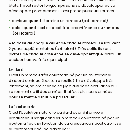
états. Il peut rester longtemps sans se développer ou se
développer promptement. L’œil prend plusieurs formes :
conique quand il termine un rameau (œil terminal)
aplati quand il est disposé à la circonférence du rameau
(œil latéral)
A la base de chaque œil et de chaque rameau se trouvent
2 yeux supplémentaires (œil latent). Très petits ils sont
placés de chaque côté et ne se développent que lorsqu’un
accident arrive à l’œil principal.
Le dard
C’est un rameau très court terminé par un œil terminal
d’abord conique (bouton à feuille). Il se développe très
lentement, sa croissance se juge aux rides circulaires qui
se forment au fil des années. Il lui faut plusieurs années
pour se mettre à fruit. Ne pas tailler !
La lambourde
C’est l’évolution naturelle du dard quand il arrive à
production. Il s’agit donc d’un rameau court terminé par un
bouton à fleur. En fonction de sa croissance il peut être lisse
ou fortement ridé. Ne pas tailler !