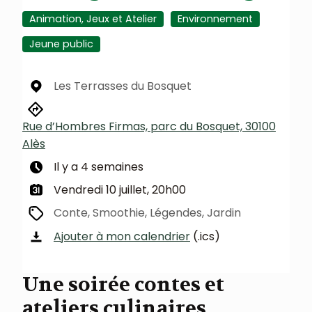
Animation, Jeux et Atelier
Environnement
Jeune public
Les Terrasses du Bosquet
Rue d’Hombres Firmas, parc du Bosquet, 30100
Alès
Il y a 4 semaines
Vendredi 10 juillet, 20h00
Conte, Smoothie, Légendes, Jardin
Ajouter à mon calendrier
(.ics)
Une soirée contes et
ateliers culinaires