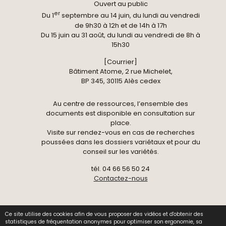
Ouvert au public
er
Du 1
septembre au 14 juin, du lundi au vendredi
de 9h30 à 12h et de 14h à 17h
Du 15 juin au 31 août, du lundi au vendredi de 8h à
15h30
[Courrier]
Bâtiment Atome, 2 rue Michelet,
BP 345, 30115 Alès cedex
Au centre de ressources, l’ensemble des
documents est disponible en consultation sur
place.
Visite sur rendez-vous en cas de recherches
poussées dans les dossiers variétaux et pour du
conseil sur les variétés.
tél. 04 66 56 50 24
Contactez-nous
Ce site utilise des cookies afin de vous proposer des vidéos et d'obtenir des
© 2026 Centre National de Pomologie -
Données
statistiques de fréquentation anonymes pour optimiser son ergonomie, sa