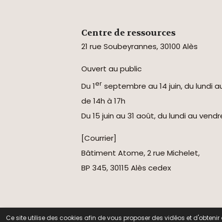
Centre de ressources
21 rue Soubeyrannes, 30100 Alès
Ouvert au public
er
Du 1
septembre au 14 juin, du lundi a
de 14h à 17h
Du 15 juin au 31 août, du lundi au vend
[Courrier]
Bâtiment Atome, 2 rue Michelet,
BP 345, 30115 Alès cedex
© 2026 Centre National de
Ce site utilise des cookies afin de vous proposer des vidéos et d'obten