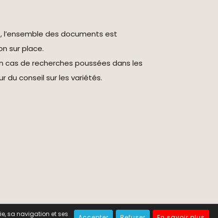
s, l’ensemble des documents est
on sur place.
en cas de recherches poussées dans les
r du conseil sur les variétés.
tion des cookies
-
Contact
e, sa navigation et ses
Accepter
Refuser
En savoir plus