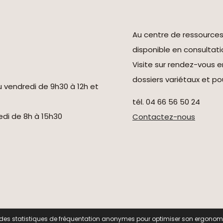
Au centre de ressource
disponible en consultati
Visite sur rendez-vous 
dossiers variétaux et pou
u vendredi de 9h30 à 12h et
tél. 04 66 56 50 24
redi de 8h à 15h30
Contactez-nous
 Pomologie -
Données personnelles
-
Mentions légales
-
Ges
ir des statistiques de fréquentation anonymes pour optimiser son ergonomi