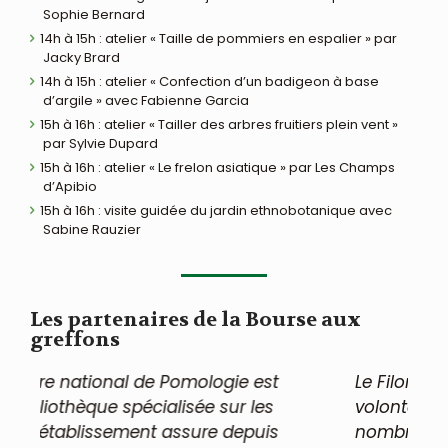
Sophie Bernard
14h à 15h : atelier « Taille de pommiers en espalier » par
Jacky Brard
14h à 15h : atelier « Confection d’un badigeon à base
d’argile » avec Fabienne Garcia
15h à 16h : atelier « Tailler des arbres fruitiers plein vent »
par Sylvie Dupard
15h à 16h : atelier « Le frelon asiatique » par Les Champs
d’Apibio
15h à 16h : visite guidée du jardin ethnobotanique avec
Sabine Rauzier
Les partenaires de la Bourse aux
greffons
Le Filon vert a été créé en 2008 avec la
B
volonté de permettre au plus grande
l
nombre de se réapproprier les
C