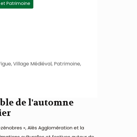
e et Patrimoine
igue, Village Médiéval, Patrimoine,
ble de l'automne
ier
ézénobres », Alès Agglomération et la
ations culturelles et festives autour de