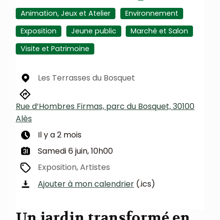
Animation, Jeux et Atelier
Environnement
Exposition
Jeune public
Marché et Salon
Visite et Patrimoine
Les Terrasses du Bosquet
Rue d’Hombres Firmas, parc du Bosquet, 30100
Alès
Il y a 2 mois
Samedi 6 juin, 10h00
Exposition, Artistes
Ajouter à mon calendrier
(.ics)
Un jardin transformé en